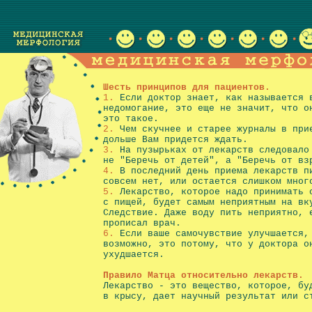
Шесть принципов для пациентов.
1.
Если доктор знает, как называется 
недомогание, это еще не значит, что о
это такое.
2.
Чем скучнее и старее журналы в при
дольше Вам придется ждать.
3.
На пузырьках от лекарств следовало
не "Беречь от детей", а "Беречь от вз
4.
В последний день приема лекарств п
совсем нет, или остается слишком мног
5.
Лекарство, которое надо принимать 
с пищей, будет самым неприятным на вк
Следствие. Даже воду пить неприятно, 
прописал врач.
6.
Если ваше самочувствие улучшается,
возможно, это потому, что у доктора о
ухудшается.
Правило Матца относительно лекарств.
Лекарство - это вещество, которое, бу
в крысу, дает научный результат или с