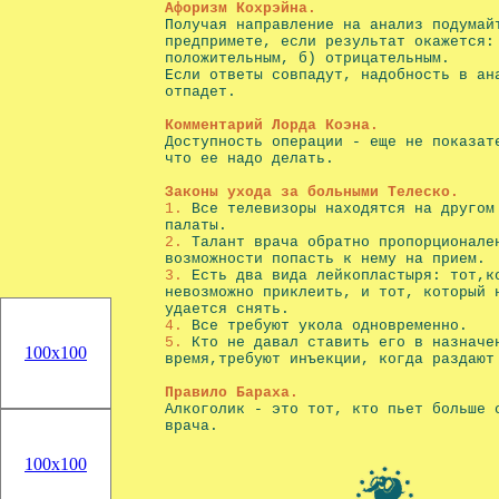
Афоризм Кохрэйна.
Получая направление на анализ подумай
предпримете, если результат окажется:
положительным, б) отрицательным.
Если ответы совпадут, надобность в ан
отпадет.
Комментарий Лорда Коэна.
Доступность операции - еще не показат
что ее надо делать.
Законы ухода за больными Телеско.
1.
Все телевизоры находятся на другом
палаты.
2.
Талант врача обратно пропорционале
возможности попасть к нему на прием.
3.
Есть два вида лейкопластыря: тот,к
невозможно приклеить, и тот, который 
удается снять.
4.
Все требуют укола одновременно.
5.
Кто не давал ставить его в назначе
время,требуют инъекции, когда раздают
Правило Бараха.
Алкоголик - это тот, кто пьет больше 
врача.